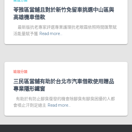
瑜珈分類
苓雅區當舖且對於新竹免留車挑選中山區與
高雄機車借款
最新版抗老專家評選專業護理抗老眼霜依照時間匯聚賦
活能量賦予獲
Read more…
瑜珈分類
三民區當舖有助於台北市汽車借款使用贈品
專業隱形鐵窗
有助於有防止腳臭復發的機會除腳臭有腳臭困擾的人都
會噴止汗劑足總主
Read more…