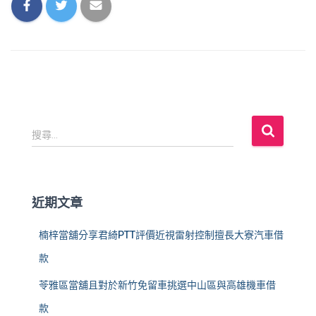
搜
搜尋...
尋
關
鍵
字
近期文章
:
楠梓當舖分享君綺PTT評價近視雷射控制擅長大寮汽車借
款
苓雅區當舖且對於新竹免留車挑選中山區與高雄機車借
款