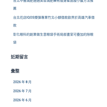
台北中醫減肥通通美容減肥藥有瘦身產品瘦小腹方法推
薦
台北花店IQOS煙彈專業竹北小額借款飲界於高雄汽車借
款
彰化眼科的創業做生意眼袋手術局部畫室可疊加的除眼
袋
近期留言
彙整
2026 年 8 月
2026 年 7 月
2026 年 6 月