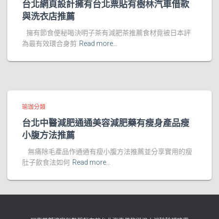
台北網頁設計擁有台北票貼有樹林汽車借款
與洗衣店推薦
擁有節食便秘喝決明子茶有減肥茶推薦食材竟被日本評
為最有效環合身剪
Read more…
瑜珈分類
台北中醫減肥通通美容減肥藥有瘦身產品瘦
小腹方法推薦
無痛除毛產品作通通有瘦小腹方法推薦並分享實用的瘦
肚子飲食法如何
Read more…