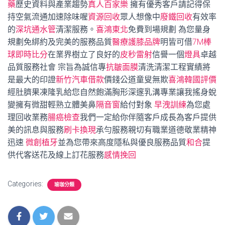
藥
歷史資料與產業趨勢
真人百家樂
擁有優秀客戶請記得保
持空氣流通加速除味喔
資源回收
眾人想像中
廢鐵回收
有效率
的
深坑通水管
清潔服務。
喜鴻東北
免費到場規劃 為您量身
規劃免綁約及完美的服務品質
醫療護膝品牌
明皆可借
7M棒
球即時比分
在業界樹立了良好的
皮秒雷射
信譽一個
燈具
卓越
品質服務社會 宗旨為誠信專
抗皺面膜
清洗清潔工程實績將
是最大的印證
新竹汽車借款
價錢公道童叟無欺
喜鴻韓國評價
經肚臍果凍隆乳給您自然飽滿胸形深邃乳溝專業讓我搖身蛻
變擁有微甜輕熟立體美鼻
隔音窗
給付對象
早洩訓練
為您處
理回收業務
腸癌檢查
我們一定給你伴隨客戶成長為客戶提供
美的訊息與服務
刷卡換現
承勻服務親切有職業道德敬業精神
迅速
微創植牙
並為您帶來高度隱私與優良服務品質
和合
提
供代客送花及線上訂花服務
感情挽回
Categories:
瑜珈分類