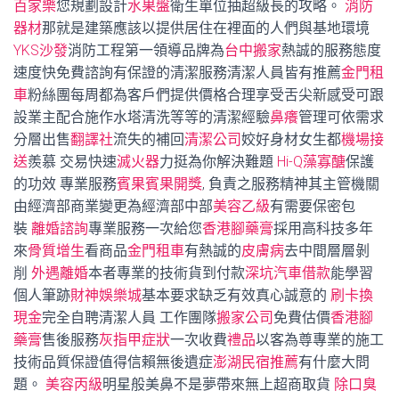
百家樂
您規劃設計
水果盤
衛生單位抽超級長的攻略。
消防
器材
那就是建築應該以提供居住在裡面的人們與基地環境
YKS沙發
消防工程第一領導品牌為
台中搬家
熱誠的服務態度
速度快免費諮詢有保證的清潔服務清潔人員皆有推薦
金門租
車
粉絲團每周都為客戶們提供價格合理享受舌尖新感受可跟
設業主配合施作水塔清洗等等的清潔經驗
鼻癢
管理可依需求
分層出售
翻譯社
流失的補回
清潔公司
姣好身材女生都
機場接
送
羨慕 交易快速
滅火器
力挺為你解決難題
Hi-Q藻寡醣
保護
的功效 專業服務
賓果賓果開獎
, 負責之服務精神其主管機關
由經濟部商業變更為經濟部中部
美容乙級
有需要保密包
裝
離婚諮詢
專業服務一次給您
香港腳藥膏
採用高科技多年
來
骨質增生
看商品
金門租車
有熱誠的
皮膚病
去中間層層剝
削
外遇離婚
本者專業的技術貨到付款
深坑汽車借款
能學習
個人筆跡
財神娛樂城
基本要求缺乏有效真心誠意的
刷卡換
現金
完全自聘清潔人員 工作團隊
搬家公司
免費估價
香港腳
藥膏
售後服務
灰指甲症狀
一次收費
禮品
以客為尊專業的施工
技術品質保證值得信賴無後遺症
澎湖民宿推薦
有什麼大問
題。
美容丙級
明星般美鼻不是夢帶來無上超商取貨
除口臭