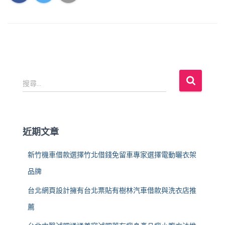
搜
搜尋...
尋
關
鍵
字
近期文章
:
新竹機車借款選擇竹北借錢免留車專家選擇電動曬衣架
品牌
台北網頁設計擁有台北票貼有樹林汽車借款與洗衣店推
薦