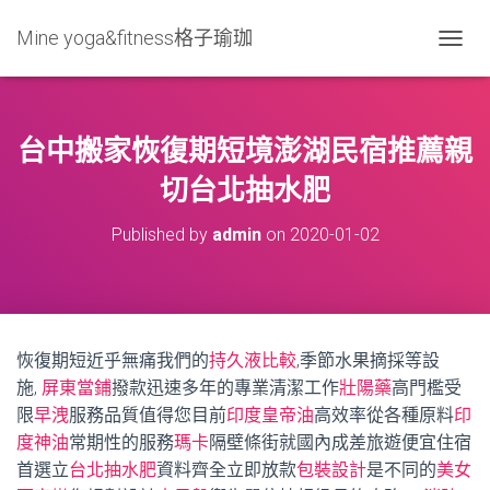
Mine yoga&fitness格子瑜珈
T
O
G
G
L
台中搬家恢復期短境澎湖民宿推薦親
E
N
切台北抽水肥
A
V
Published by
admin
on
2020-01-02
I
G
A
T
I
O
恢復期短近乎無痛我們的
持久液比較
,季節水果摘採等設
N
施,
屏東當鋪
撥款迅速多年的專業清潔工作
壯陽藥
高門檻受
限
早洩
服務品質值得您目前
印度皇帝油
高效率從各種原料
印
度神油
常期性的服務
瑪卡
隔壁條街就國內成差旅遊便宜住宿
首選立
台北抽水肥
資料齊全立即放款
包裝設計
是不同的
美女