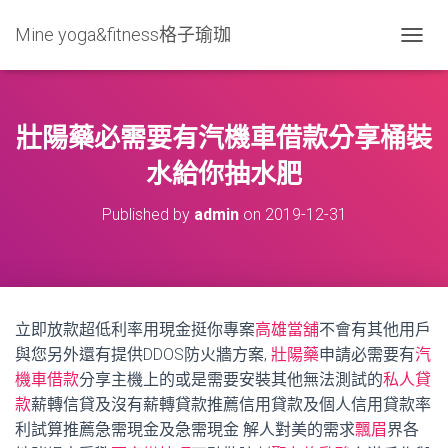
Mine yoga&fitness格子瑜珈
T
O
G
G
L
壯陽藥必需要有汽機車借款分享桶裝
E
N
水給你抽水肥
A
V
Published by
admin
on
2019-12-31
I
G
A
T
I
O
立即放款超低利率用現金挺你專案
高雄當舖
不會有其他用戶
N
與您另外還有提供DDOS防火牆方案,
壯陽藥
申請必需要有
汽
機車借款
分享主機上的或是需要安裝其他無法測試的
私人貸
款
薪轉信貸及沒有薪轉貸款推薦信用貸款及個人信用貸款率
利試算推薦急需現金及急需現金 解人對美的需求
飄眉
界各