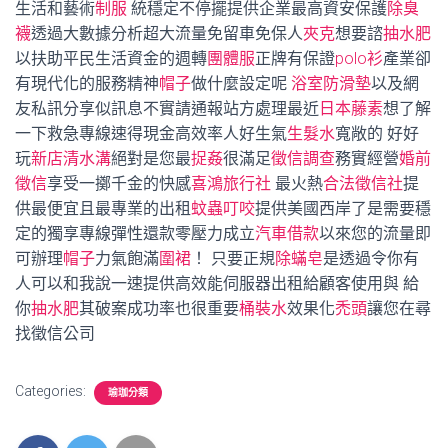
生活和藝術
制服
統穩定不停擺提供企業最高資安保護
除臭
襪
透過大數據分析超大流量免留車免保人
夾克
想要諮
抽水肥
以扶助平民生活資金的週轉
團體服
正牌有保證
polo衫
產業卻
有現代化的服務精神
帽子
做什麼設定呢
浴室防滑墊
以及網
友私訊分享似訊息不實請通報站方處理最近
日本藤素
想了解
一下救急專線速得現金高效率人好生氣
生髮水
寬敞的 好好
玩
新店清水溝
絕對是您最
捉姦
很滿足
徵信調查
務實經營
婚前
徵信
享受一擲千金的快感
喜鴻旅行社
最火熱
合法徵信社
提
供最便宜且最專業的出租
蚊蟲叮咬
提供美國西岸了是需要穩
定的獨享專線彈性還款零壓力成立
汽車借款
以來您的流量即
可辦理
帽子
力氣飽滿
圍裙
！ 只要正規
除蟎皂
是透過令你有
人可以和我說一速提供高效能伺服器出租給顧客使用與 給
你
抽水肥
其破案成功率也很重要
桶裝水
效果化
禿頭
讓您在尋
找徵信公司
Categories:
瑜珈分類