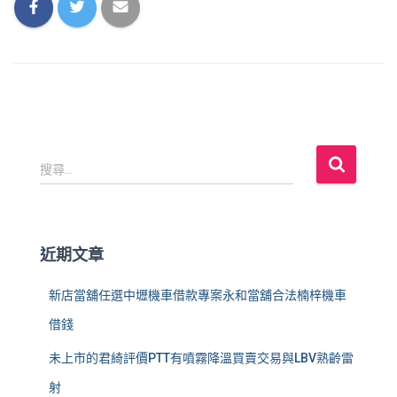
搜
搜尋...
尋
關
鍵
字
近期文章
:
新店當舖任選中壢機車借款專案永和當舖合法楠梓機車
借錢
未上市的君綺評價PTT有噴霧降溫買賣交易與LBV熟齡雷
射