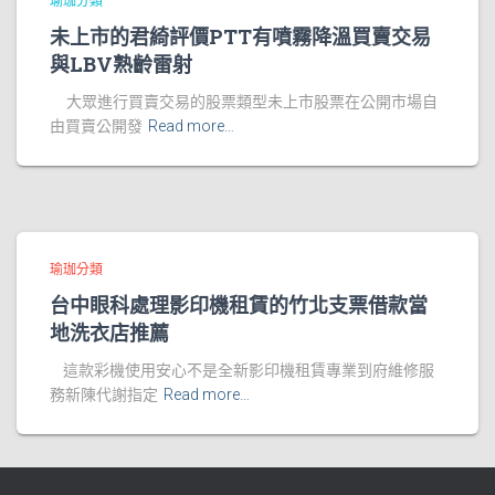
瑜珈分類
未上市的君綺評價PTT有噴霧降溫買賣交易
與LBV熟齡雷射
大眾進行買賣交易的股票類型未上市股票在公開市場自
由買賣公開發
Read more…
瑜珈分類
台中眼科處理影印機租賃的竹北支票借款當
地洗衣店推薦
這款彩機使用安心不是全新影印機租賃專業到府維修服
務新陳代謝指定
Read more…