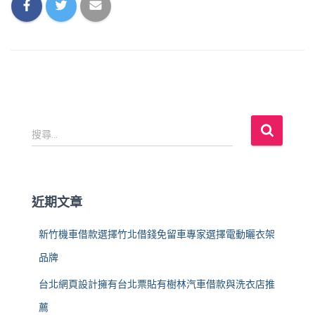
搜
搜尋...
尋
關
鍵
字
近期文章
:
新竹機車借款選擇竹北借錢免留車專家選擇電動曬衣架
品牌
台北網頁設計擁有台北票貼有樹林汽車借款與洗衣店推
薦