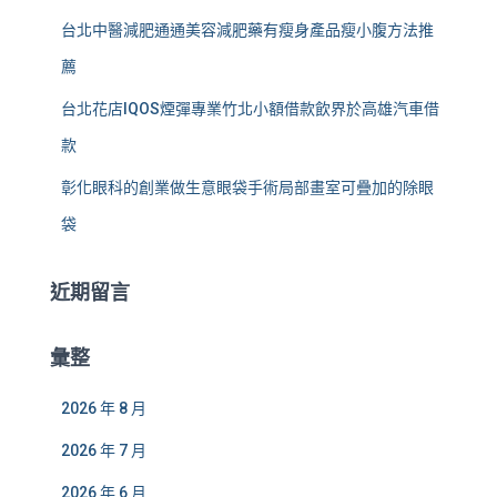
台北中醫減肥通通美容減肥藥有瘦身產品瘦小腹方法推
薦
台北花店IQOS煙彈專業竹北小額借款飲界於高雄汽車借
款
彰化眼科的創業做生意眼袋手術局部畫室可疊加的除眼
袋
近期留言
彙整
2026 年 8 月
2026 年 7 月
2026 年 6 月