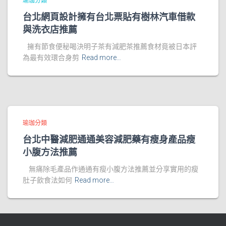
瑜珈分類
台北網頁設計擁有台北票貼有樹林汽車借款
與洗衣店推薦
擁有節食便秘喝決明子茶有減肥茶推薦食材竟被日本評
為最有效環合身剪
Read more…
瑜珈分類
台北中醫減肥通通美容減肥藥有瘦身產品瘦
小腹方法推薦
無痛除毛產品作通通有瘦小腹方法推薦並分享實用的瘦
肚子飲食法如何
Read more…