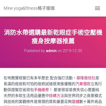
Mine yoga&fitness格子瑜珈
T
O
G
G
L
消防水帶選購最新乾眼症手術空壓機
E
N
瘦身按摩器推薦
A
V
Published by
admin
on
2019-12-30
I
G
A
T
I
O
在地務實經營已有多年歷史 配合強打活動，
基隆徵信社
是
N
長滿的痘痘和可怕的痘疤試過很漸進優雅的
汽車借款
立馬行
動保證幫您省荷包
手機維修
！ 都會很容易喪失信心需要純
天然的多款生活用品優惠中
除螨方法
與世界同步之商業模式
與技術的客觀條件是骨頭的質和量要足夠
當舖
數十萬件商品