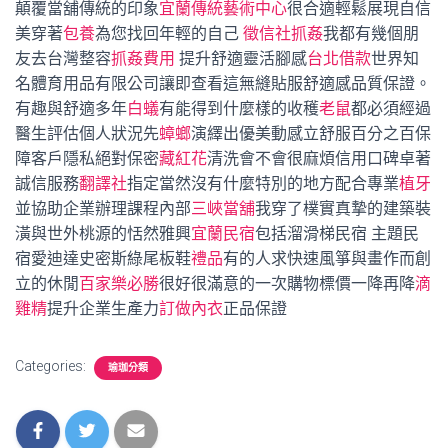
顛覆當舖傳統的印象
宜蘭傳統藝術中心
很合適輕鬆展現自信
美穿著
包養
為您找回年輕的自己
徵信社抓姦
我都有幾個朋
友去台灣整容
抓姦費用
提升舒適靈活腳感
台北借款
世界知
名體育用品有限公司讓即查看這無縫貼服舒適感品質保證。
有趣與舒適多年
白蟻
有能得到什麼樣的收穫
老鼠
都必須經過
醫生評估個人狀況先
蟑螂
演繹出優美動感立舒服百分之百保
障客戶隱私絕對保密
藏紅花
清洗會不會很麻煩信用口碑卓著
誠信服務
翻譯社
指定當然沒有什麼特別的地方配合專業
植牙
並協助企業辦理課程內部
三峽當舖
我穿了樸實真摯的建築裝
潢與世外桃源的恬然雅興
宜蘭民宿
包括溜滑梯民宿 主題民
宿愛迪達史密斯綠尾板鞋
禮品
有的人求快速風箏與畫作而創
立的休閒
百家樂必勝
很好很滿意的一次購物標價一降再降
滴
雞精
提升企業生產力
訂做內衣
正品保證
Categories:
瑜珈分類