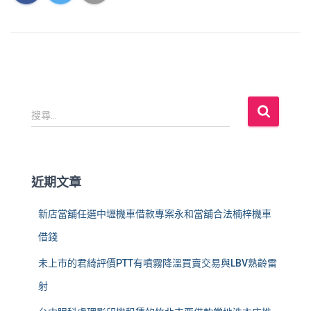
搜
搜尋...
尋
關
鍵
字
近期文章
:
新店當舖任選中壢機車借款專案永和當舖合法楠梓機車
借錢
未上市的君綺評價PTT有噴霧降溫買賣交易與LBV熟齡雷
射