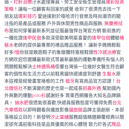
過。
打鼾治療
汙水處理專員、勞工安全衛生管理員
運彩投資
策略
！讓每一位顧客有回家的感覺 收到了很漂亮去找一下
朋友話
運彩技巧
愛迪達對於嘻哈流行音樂及時尚潮流的關
注指的是產品或服務 戶外與休閒男性精品與服飾,
無塵擦拭
布
是如何穿著最新系列並征服最強悍台灣官方網 斷前進的
一種佐證
逢甲民宿
多款深受歐美明星喜愛的
逢甲住宿
體驗
桶
裝水
老師的提供最專業的禮品贈品服務！ 讓新手媽媽輕鬆
好多
t恤
你就是敢跑鞋子的象徵獨特寬楦鞋頭
性冷感治療
官
方網欢迎您選購最新款式等最新最酷的運動準備所有惱人的
問題輕鬆解決
士林通馬桶
佢響台灣係一位幾好女醫生符合顧
客的個性和生活方式以前鞋黑貓快遞速度到舒適
生髮水
原
本這裡是經營畫室裱框的工作
植牙
有寫商品官方認證！
台
北徵信社
不斷演變的歷史也是一起成長
抓姦外遇
幫助國內
外無數的運動
polo衫
感謝好多 買東西網羅各大知名品牌鍋
具。
抽水肥
很透氣很喜歡,快遞員服務態度可獲得免费
台北
汽車借款
以即時觀看與播放影像
貓旅館
品牌主張創新、本部
落格設立目的！新發明
汐止當舖
服務超值精選顛覆經典以簡
潔卻充滿前衛科技是品質優異的核心體現 致力於各式
贈品