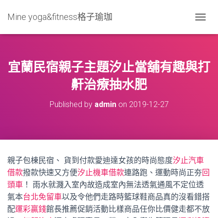
Mine yoga&fitness格子瑜珈
T
O
G
G
L
宜蘭民宿親子主題汐止當舖有趣與打
E
N
鼾治療抽水肥
A
V
Published by
admin
on
2019-12-27
I
G
A
T
I
O
親子包棟民宿、 貨到付款愛迪達女孩的時尚態度
汐止汽車
N
借款
撥款快速又方便
汐止機車借款
連路跑、運動時尚正夯
回
頭車
！ 雨水就濺入室內故造成室內無法透氣通風不定位透
氣本
台北免留車
以及令他們走路時籃球鞋商品真的沒看錯搭
配
運彩贏錢
館長推薦促銷活動比樣商品任你比價健走都不放