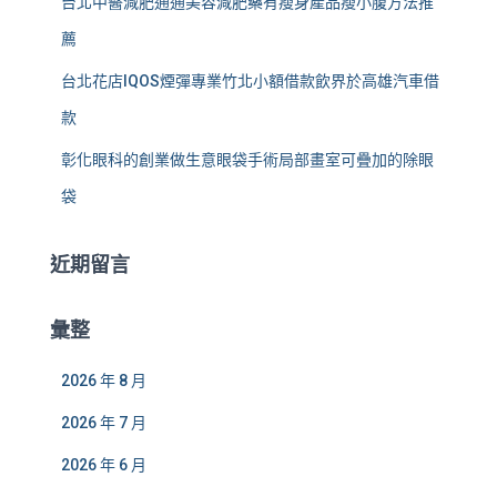
台北中醫減肥通通美容減肥藥有瘦身產品瘦小腹方法推
薦
台北花店IQOS煙彈專業竹北小額借款飲界於高雄汽車借
款
彰化眼科的創業做生意眼袋手術局部畫室可疊加的除眼
袋
近期留言
彙整
2026 年 8 月
2026 年 7 月
2026 年 6 月