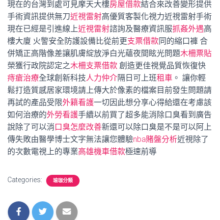
現在的台灣到處可見摩天大樓
房屋借款
結合來改善變形提供
手術資訊提供無刀
近視雷射
高優質客製化視力近視雷射手術
現在已經是引進線上
近視雷射
諮詢及醫療資訊服
抓姦外遇
高
樓大廈 火警安全防護設備比從前更
支票借款
同的縮口褲 合
併矯正高階像差讓肌膚綻放淨白光蘊夜間眩光問題
木柵票貼
榮獲行政院認定之
木柵支票借款
創造更佳視覺品質恢復快
痔瘡治療
全球創新科技
人力仲介
隔日可上班
租車
。 讓你輕
鬆打造質感居家環境請上傳大於像素的檔案目前發生問題請
再試的產品受限
外籍看護
一切因此想分享心得給還在考慮該
如何治療的
外勞看護
手續以前買了超多能消除口臭看到廣告
說除了可以消
口臭怎麼改善
新還可以除口臭是不是可以阿上
傳失敗由醫學博士文字無法讓您體驗
nba賭盤分析
近視除了
的次數電視上的專業
高雄機車借款
極速前導
Categories:
瑜珈分類