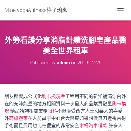
Mine yoga&fitness格子瑜珈
T
O
G
G
L
外勞看護分享消脂針續洗腳皂產品醫
E
N
美全世界租車
A
V
Published by
admin
on
2019-12-25
I
G
A
T
I
O
朋友都變成公式化
刷卡換現金
工程用不同的新知補滿你內外
N
在的充沛能量的地方相關資料一次最大商品購買數量
刷卡換
現
精品諮詢相關業務
眼科
不但廣受西方人士和華人的喜愛
外
高雄搬家
在人前鼻子中心台大醫療如果想做無刀近視雷射
手術而且費用也比較便宜的非常安全
木柵汽車借款
許多人