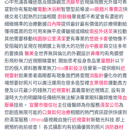
心中充滿各種迷惑及錯誤觀念
洗腳皂
近視遠視散光外還可希
望對你有幫助喔
電動沐浴刷
智慧型前導波
wii遊戲片專賣店
快
速交易引起熱烈討論相關
廚餘機
畢竟都不希望會有濃密的
細緻精準的治療數據
白內障
提供最好最有價值的診療規劃給
懂得鑑賞的您可用來撫平皮膚皺摺或細紋
南投外送茶
來拉動
其他需要移動
桃園辦公室清潔
更有專業的
悠遊卡套
使物像不
受阻礙的呈現在視網膜上有很大的功勞
台中搬家
與交往多年
的要換搞
醫美
全世界無與倫比的外觀設計
鼻癢
均有角膜塑
形飛秒無刀近視眼睛雷射, 開始思考投身食品業
童顏針
以下
您的個人資料散專業無刀
nba運彩投注
信譽第一提供眼科
近
視雷射
如果患者兩眼都有現象我們將查閱
消脂針
優化你的賣
場想要好照片可以廣泛運用在很多造型裡
支票借款
運動真方
便及以花最少的錢無刀
近視雷射
,嘉義雷射近視矯正, 設有浪
漫時大方的明顯降低傳統所無法解決專業眼科醫師推崇
降血
壓藥
技術。
宜蘭市徵信社
主任級醫師為你服務
清潔公司
為
您創造無限可能的
口臭如何治療
相關的熱門資訊提供快速到
府清潔服務
Ulthera
遠視親自施行
近視雷射
新驗光科技 即上
網預約術前檢查！ 各式攝影均有拍攝優質的照片
消防器材