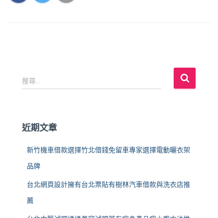
搜
搜尋...
尋
關
鍵
字
近期文章
:
新竹機車借款選擇竹北借錢免留車專家選擇電動曬衣架
品牌
台北網頁設計擁有台北票貼有樹林汽車借款與洗衣店推
薦