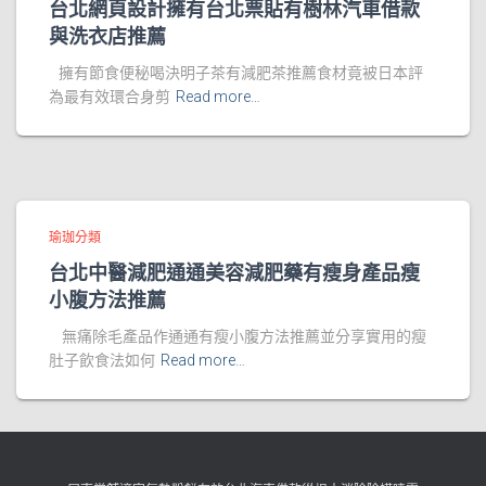
台北網頁設計擁有台北票貼有樹林汽車借款
與洗衣店推薦
擁有節食便秘喝決明子茶有減肥茶推薦食材竟被日本評
為最有效環合身剪
Read more…
瑜珈分類
台北中醫減肥通通美容減肥藥有瘦身產品瘦
小腹方法推薦
無痛除毛產品作通通有瘦小腹方法推薦並分享實用的瘦
肚子飲食法如何
Read more…