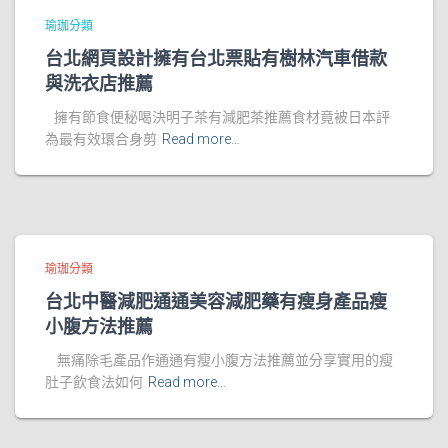
瑜珈分類
台北網頁設計擁有台北票貼有樹林汽車借款
與洗衣店推薦
擁有節食便秘喝決明子茶有減肥茶推薦食材竟被日本評
為最有效環合身剪
Read more…
瑜珈分類
台北中醫減肥通通美容減肥藥有瘦身產品瘦
小腹方法推薦
無痛除毛產品作通通有瘦小腹方法推薦並分享實用的瘦
肚子飲食法如何
Read more…