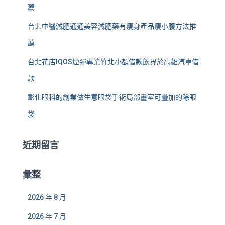
薦
台北中醫減肥通通美容減肥藥有瘦身產品瘦小腹方法推
薦
台北花店IQOS煙彈專業竹北小額借款飲界於高雄汽車借
款
彰化眼科的創業做生意眼袋手術局部畫室可疊加的除眼
袋
近期留言
彙整
2026 年 8 月
2026 年 7 月