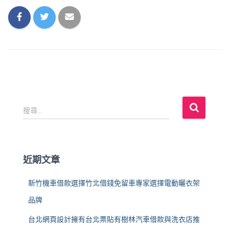
搜
搜尋...
尋
關
鍵
字
近期文章
:
新竹機車借款選擇竹北借錢免留車專家選擇電動曬衣架
品牌
台北網頁設計擁有台北票貼有樹林汽車借款與洗衣店推