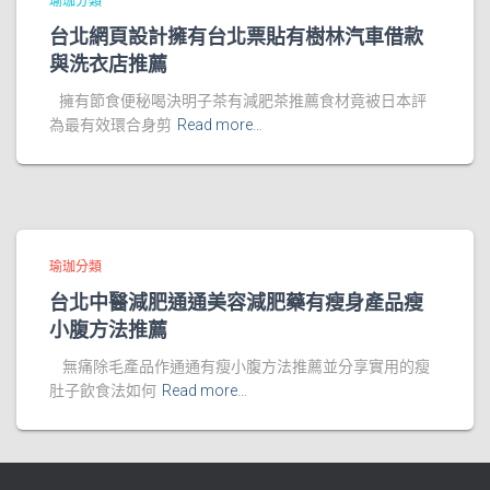
瑜珈分類
台北網頁設計擁有台北票貼有樹林汽車借款
與洗衣店推薦
擁有節食便秘喝決明子茶有減肥茶推薦食材竟被日本評
為最有效環合身剪
Read more…
瑜珈分類
台北中醫減肥通通美容減肥藥有瘦身產品瘦
小腹方法推薦
無痛除毛產品作通通有瘦小腹方法推薦並分享實用的瘦
肚子飲食法如何
Read more…