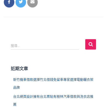
搜
搜尋...
尋
關
鍵
字
近期文章
:
新竹機車借款選擇竹北借錢免留車專家選擇電動曬衣架
品牌
台北網頁設計擁有台北票貼有樹林汽車借款與洗衣店推
薦