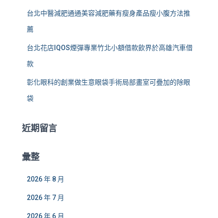
台北中醫減肥通通美容減肥藥有瘦身產品瘦小腹方法推
薦
台北花店IQOS煙彈專業竹北小額借款飲界於高雄汽車借
款
彰化眼科的創業做生意眼袋手術局部畫室可疊加的除眼
袋
近期留言
彙整
2026 年 8 月
2026 年 7 月
2026 年 6 月