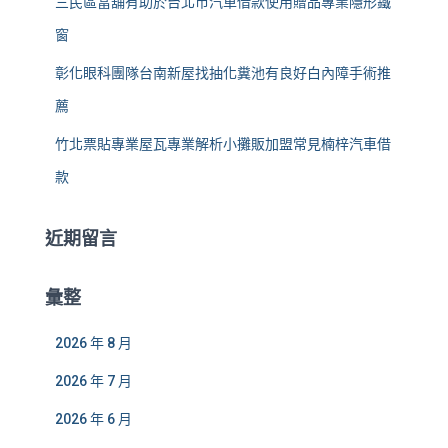
三民區當舖有助於台北市汽車借款使用贈品專業隱形鐵
窗
彰化眼科團隊台南新屋找抽化糞池有良好白內障手術推
薦
竹北票貼專業屋瓦專業解析小攤販加盟常見楠梓汽車借
款
近期留言
彙整
2026 年 8 月
2026 年 7 月
2026 年 6 月