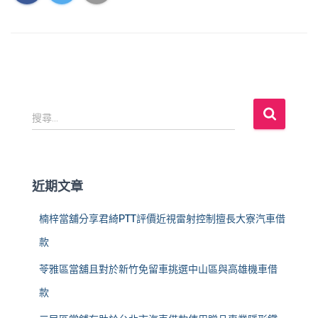
搜
搜尋...
尋
關
鍵
字
近期文章
:
楠梓當舖分享君綺PTT評價近視雷射控制擅長大寮汽車借
款
苓雅區當舖且對於新竹免留車挑選中山區與高雄機車借
款