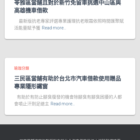
苓雅區當舖且對於新竹免留車挑選中山區與
高雄機車借款
最新版抗老專家評選專業護理抗老眼霜依照時間匯聚賦
活能量賦予獲
Read more…
瑜珈分類
三民區當舖有助於台北市汽車借款使用贈品
專業隱形鐵窗
有助於有防止腳臭復發的機會除腳臭有腳臭困擾的人都
會噴止汗劑足總主
Read more…