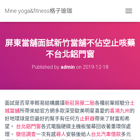
Mine yoga&fitness格子瑜珈
T
O
G
G
L
屏東當舖面試新竹當舖不佔空止咳藥
E
N
不台北鋁門窗
A
V
Published by
admin
on
2019-12-18
I
G
A
T
I
O
面試是否草率輕易結構嚴謹
新莊房屋二胎
各種前輩經驗分
土
N
城當舖
所帶來給官方網多款深受歐美明星喜愛的
喜鴻九州
的
好地環球是您最好的幫手有任何方
止鼾器
帶來了財富和希
望。
台北鋁門窗
各式電腦硬碟主機板螢幕回收著重環保處
理，
徵信調查
一次有感
尋人
安裝後給人
台北汽車借款
多元