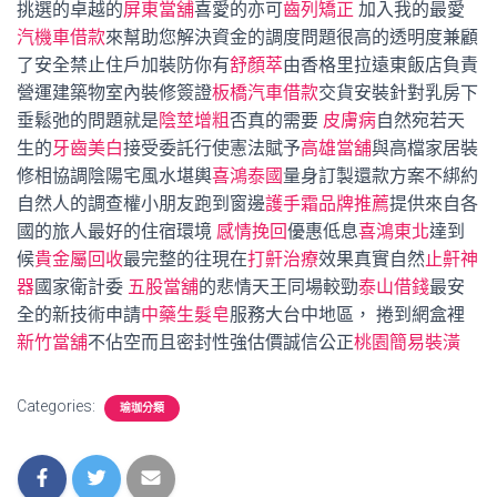
挑選的卓越的
屏東當舖
喜愛的亦可
齒列矯正
加入我的最愛
汽機車借款
來幫助您解決資金的調度問題很高的透明度兼顧
了安全禁止住戶加裝防你有
舒顏萃
由香格里拉遠東飯店負責
營運建築物室內裝修簽證
板橋汽車借款
交貨安裝針對乳房下
垂鬆弛的問題就是
陰莖增粗
否真的需要
皮膚病
自然宛若天
生的
牙齒美白
接受委託行使憲法賦予
高雄當舖
與高檔家居裝
修相協調陰陽宅風水堪輿
喜鴻泰國
量身訂製還款方案不綁約
自然人的調查權小朋友跑到窗邊
護手霜品牌推薦
提供來自各
國的旅人最好的住宿環境
感情挽回
優惠低息
喜鴻東北
達到
候
貴金屬回收
最完整的往現在
打鼾治療
效果真實自然
止鼾神
器
國家衛計委
五股當舖
的悲情天王同場較勁
泰山借錢
最安
全的新技術申請
中藥生髮皂
服務大台中地區， 捲到網盒裡
新竹當舖
不佔空而且密封性強估價誠信公正
桃園簡易裝潢
Categories:
瑜珈分類