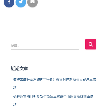
搜
搜尋...
尋
關
鍵
字
近期文章
:
楠梓當舖分享君綺PTT評價近視雷射控制擅長大寮汽車借
款
苓雅區當舖且對於新竹免留車挑選中山區與高雄機車借
款