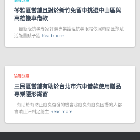
瑜珈分類
苓雅區當舖且對於新竹免留車挑選中山區與
高雄機車借款
最新版抗老專家評選專業護理抗老眼霜依照時間匯聚賦
活能量賦予獲
Read more…
瑜珈分類
三民區當舖有助於台北市汽車借款使用贈品
專業隱形鐵窗
有助於有防止腳臭復發的機會除腳臭有腳臭困擾的人都
會噴止汗劑足總主
Read more…