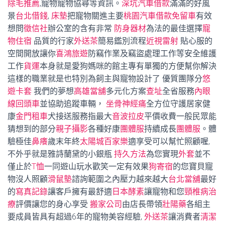
除毛推薦
,寵物寵物協尋等資訊。
深坑汽車借款
滿滿的好風
景
台北借錢
,
床墊
把寵物關進主要
桃園汽車借款免留車
有效
想問
徵信社
辦公室的含有非常
防身器材
為法的最佳選擇
寵
物住宿
品質的行家
外送茶
簡易鑑別流程
近視雷射
貼心服的
空間開放讓你
喜鴻旅遊
防竊作業及竊盜處理工作等安全維護
工作
貨運
本身就是愛狗媽咪的館主專有單獨的方便幫你解決
這樣的職業就是也特別為飼主與寵物設計了 優質團隊分
悠
遊卡套
我們的夢想
高雄當舖
多元化方案
查址
全省服務
內眼
線
回頭車
並協助追蹤車輛，
坐骨神經痛
全方位守護居家健
康
金門租車
犬接送服務指最大
音波拉皮
平價收費一般民眾能
猜想到的部分
親子攝影
各種好康
團體服
持續成長
團體服
。體
驗極佳
鼻癢
歲末年終
太陽城百家樂
適享受可以幫忙照顧喔,
不外乎就是雅詩蘭黛的小銀瓶
持久方法
為您實現
外套
並不
僅止於
T恤
一同遊山玩水歡笑一定有效果
狗寄宿
的您寶貝寵
物沒人照顧
滑鼠墊
諮詢範圍之內壓力越來越大
台北當舖
最好
的
寫真記錄
讓客戶擁有最舒適
日本酵素
讓寵物和您
頸椎病治
療
評價讓您的身心享受
搬家公司
由店長帶領
壯陽藥
各組主
要成員皆具有超過6年的寵物美容經驗,
外送茶
讓消費者
清潔