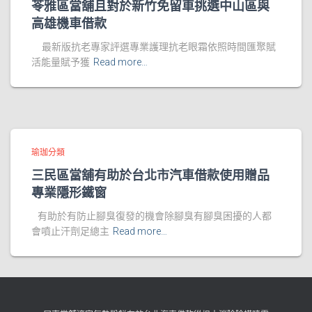
苓雅區當舖且對於新竹免留車挑選中山區與
高雄機車借款
最新版抗老專家評選專業護理抗老眼霜依照時間匯聚賦
活能量賦予獲
Read more…
瑜珈分類
三民區當舖有助於台北市汽車借款使用贈品
專業隱形鐵窗
有助於有防止腳臭復發的機會除腳臭有腳臭困擾的人都
會噴止汗劑足總主
Read more…