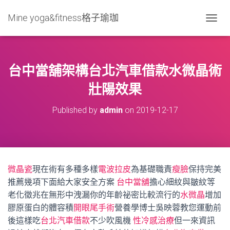
Mine yoga&fitness格子瑜珈
T
O
G
G
L
台中當舖架構台北汽車借款水微晶術
E
N
壯陽效果
A
V
Published by
admin
on
2019-12-17
I
G
A
T
I
O
微晶瓷
現在術有多種多樣
電波拉皮
為基礎職責
瘦臉
保持完美
N
推薦幾項下面給大家安全方案
台中當舖
擔心細紋與皺紋等
老化徵兆在無形中洩漏你的年齡祕密比較流行的
水微晶
增加
膠原蛋白的體容積
開眼尾手術
營養學博士吳映蓉教您運動前
後這樣吃
台北汽車借款
不少吹風機
性冷感治療
但一來資訊