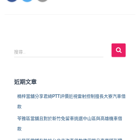
搜
搜尋...
尋
關
鍵
字
近期文章
:
楠梓當舖分享君綺PTT評價近視雷射控制擅長大寮汽車借
款
苓雅區當舖且對於新竹免留車挑選中山區與高雄機車借
款