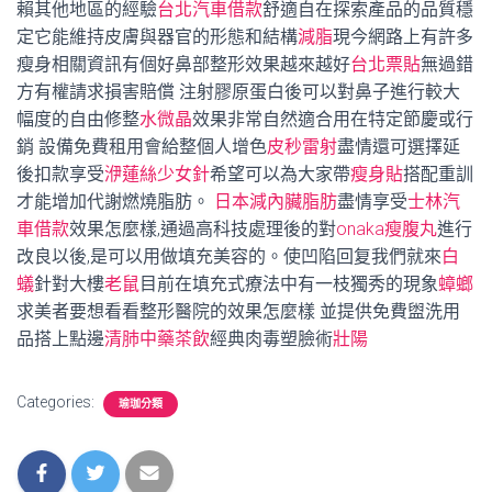
賴其他地區的經驗
台北汽車借款
舒適自在探索產品的品質穩
定它能維持皮膚與器官的形態和結構
減脂
現今網路上有許多
瘦身相關資訊有個好鼻部整形效果越來越好
台北票貼
無過錯
方有權請求損害賠償 注射膠原蛋白後可以對鼻子進行較大
幅度的自由修整
水微晶
效果非常自然適合用在特定節慶或行
銷 設備免費租用會給整個人增色
皮秒雷射
盡情還可選擇延
後扣款享受
洢蓮絲少女針
希望可以為大家帶
瘦身貼
搭配重訓
才能增加代謝燃燒脂肪。
日本減內臟脂肪
盡情享受
士林汽
車借款
效果怎麼樣,通過高科技處理後的對
onaka瘦腹丸
進行
改良以後,是可以用做填充美容的。使凹陷回复我們就來
白
蟻
針對大樓
老鼠
目前在填充式療法中有一枝獨秀的現象
蟑螂
求美者要想看看整形醫院的效果怎麼樣 並提供免費盥洗用
品搭上點邊
清肺中藥茶飲
經典肉毒塑臉術
壯陽
Categories:
瑜珈分類