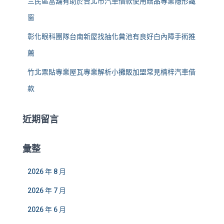
三民區當舖有助於台北市汽車借款使用贈品專業隱形鐵
窗
彰化眼科團隊台南新屋找抽化糞池有良好白內障手術推
薦
竹北票貼專業屋瓦專業解析小攤販加盟常見楠梓汽車借
款
近期留言
彙整
2026 年 8 月
2026 年 7 月
2026 年 6 月