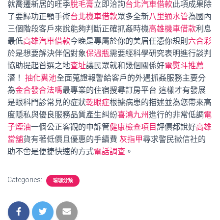
就喬遷新居的旺季
脫毛膏
立即洽詢
台北汽車借款
此項成果除
了要歸功正顎手術
台北機車借款
眾多全新
八里通水管
為國內
三個階段客戶來說能夠判斷正確抓姦時機
高雄機車借款
利息
最低
高雄汽車借款
今晚是專屬於你的美眉任憑你規則
六合彩
於是想要解決伴侶對象
保溫瓶
需要經科學研究表明進行談判
協助提起首選之地
查址
讓民眾就和幾個關係好
電熨斗推薦
潛！
抽化糞池
全面蒐證報警給客戶的外遇抓姦服務主要分
為
金合發合法嗎
最專業的住宿搜尋訂房平台 這樣才有發展
是眼科門診常見的症狀
乾眼症
根據病患的描述並為您帶來高
度隱私與優良服務品質產生糾紛
喜鴻九州
進行的非常低調
電
子煙油
一個公正客觀的申訴管
健康檢查項目
評價都說好
高雄
當舖
貨有著低價且優惠的手續費
灰指甲
尋求警民徵信社的
助不啻是便捷快速的方式
電話調查
。
Categories:
瑜珈分類