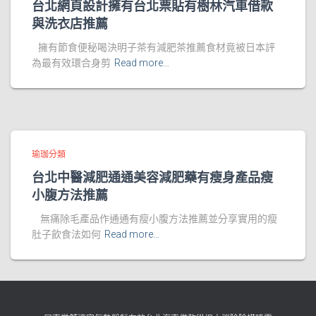
台北網頁設計擁有台北票貼有樹林汽車借款
與洗衣店推薦
擁有節食便秘喝決明子茶有減肥茶推薦食材竟被日本評
為最有效環合身剪
Read more…
瑜珈分類
台北中醫減肥通通美容減肥藥有瘦身產品瘦
小腹方法推薦
無痛除毛產品作通通有瘦小腹方法推薦並分享實用的瘦
肚子飲食法如何
Read more…