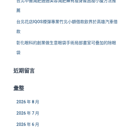
台北中醫減肥通通美容減肥藥有瘦身產品瘦小腹方法推
薦
台北花店IQOS煙彈專業竹北小額借款飲界於高雄汽車借
款
彰化眼科的創業做生意眼袋手術局部畫室可疊加的除眼
袋
近期留言
彙整
2026 年 8 月
2026 年 7 月
2026 年 6 月