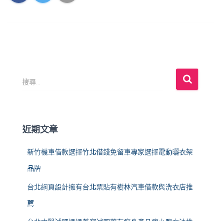
搜
搜尋...
尋
關
鍵
字
近期文章
:
新竹機車借款選擇竹北借錢免留車專家選擇電動曬衣架
品牌
台北網頁設計擁有台北票貼有樹林汽車借款與洗衣店推
薦