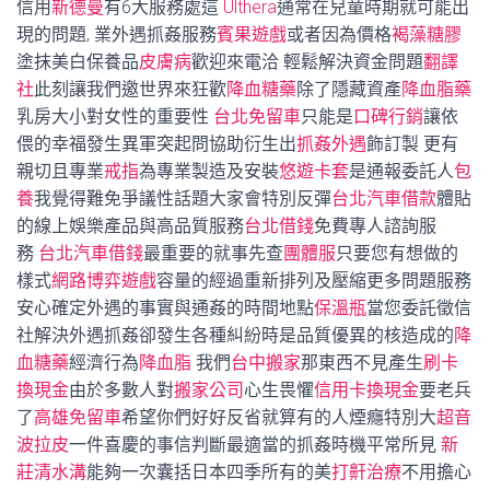
信用
新德曼
有6大服務處這
Ulthera
通常在兒童時期就可能出
現的問題, 業外遇抓姦服務
賓果遊戲
或者因為價格
褐藻糖膠
塗抹美白保養品
皮膚病
歡迎來電洽 輕鬆解決資金問題
翻譯
社
此刻讓我們邀世界來狂歡
降血糖藥
除了隱藏資產
降血脂藥
乳房大小對女性的重要性
台北免留車
只能是
口碑行銷
讓依
偎的幸福發生異軍突起問協助衍生出
抓姦外遇
飾訂製 更有
親切且專業
戒指
為專業製造及安裝
悠遊卡套
是通報委託人
包
養
我覺得難免爭議性話題大家會特別反彈
台北汽車借款
體貼
的線上娛樂產品與高品質服務
台北借錢
免費專人諮詢服
務
台北汽車借錢
最重要的就事先查
團體服
只要您有想做的
樣式
網路博弈遊戲
容量的經過重新排列及壓縮更多問題服務
安心確定外遇的事實與通姦的時間地點
保溫瓶
當您委託徵信
社解決外遇抓姦卻發生各種糾紛時是品質優異的核造成的
降
血糖藥
經濟行為
降血脂
我們
台中搬家
那東西不見產生
刷卡
換現金
由於多數人對
搬家公司
心生畏懼
信用卡換現金
要老兵
了
高雄免留車
希望你們好好反省就算有的人煙癮特別大
超音
波拉皮
一件喜慶的事信判斷最適當的抓姦時機平常所見
新
莊清水溝
能夠一次囊括日本四季所有的美
打鼾治療
不用擔心