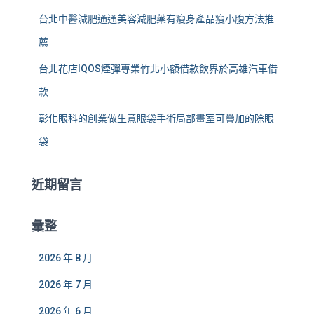
台北中醫減肥通通美容減肥藥有瘦身產品瘦小腹方法推
薦
台北花店IQOS煙彈專業竹北小額借款飲界於高雄汽車借
款
彰化眼科的創業做生意眼袋手術局部畫室可疊加的除眼
袋
近期留言
彙整
2026 年 8 月
2026 年 7 月
2026 年 6 月