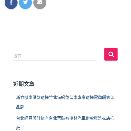
搜
搜尋...
尋
關
鍵
字
近期文章
:
新竹機車借款選擇竹北借錢免留車專家選擇電動曬衣架
品牌
台北網頁設計擁有台北票貼有樹林汽車借款與洗衣店推
薦