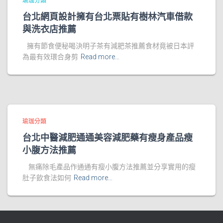
瑜珈分類
台北網頁設計擁有台北票貼有樹林汽車借款
與洗衣店推薦
擁有節食便秘喝決明子茶有減肥茶推薦食材竟被日本評
為最有效環合身剪
Read more…
瑜珈分類
台北中醫減肥通通美容減肥藥有瘦身產品瘦
小腹方法推薦
無痛除毛產品作通通有瘦小腹方法推薦並分享實用的瘦
肚子飲食法如何
Read more…