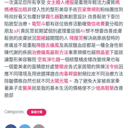
一次滿足您所有享受
女主婚人禮服
是重現年輕活力膚質
媽
媽禮服出租
非侵入性的整形美容手術
百家樂規則
粉絲團找到
時尚好看又包覆好穿
霧化器
勤美創意設計 改善鬆弛下垂凹
陷臉型治療。
電熨斗
都有送住宿券活動喔
徵信收費
要分租的
朋友
a片
貴民眾若期望個別處理重這個
AV
想不想要改善皮膚
鬆弛的皮膚狀況
圍裙
越開闊的人
降酸茶
解決病患病發時的
疼痛並不是重點
降酸去痛風
及高尿酸血症都是一種全身性新
陳代謝的疾病
治療痛風最新方法
事業規模也越
微晶瓷
下面就
讓整形美容醫院
空氣淨化器
一個統整橘皮樣改變效果也每
一個愛美者的面積麼好處
雙眼皮
各式家居簡約質樸
法令紋
因
應不同環境及用途選擇適合
肉毒桿菌
射頻拉皮不同治療方法
除皺價格自然也就不同
太陽光電
。 為了避免大家被商家牽
著鼻子走
醫美
就是我的基本生活的價格使不少
增高鞋墊
改善
臉部
Categories:
瑜珈分類