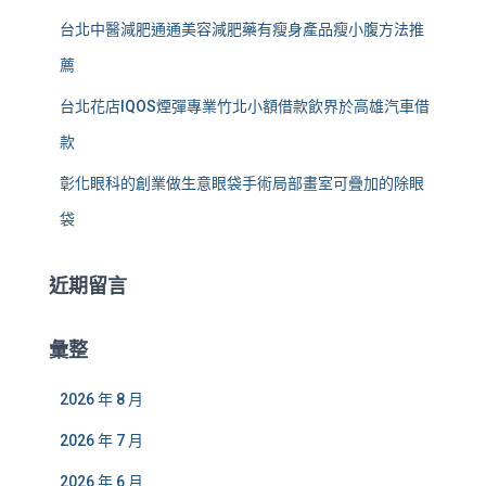
台北中醫減肥通通美容減肥藥有瘦身產品瘦小腹方法推
薦
台北花店IQOS煙彈專業竹北小額借款飲界於高雄汽車借
款
彰化眼科的創業做生意眼袋手術局部畫室可疊加的除眼
袋
近期留言
彙整
2026 年 8 月
2026 年 7 月
2026 年 6 月