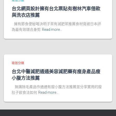
瑜珈分類
台北網頁設計擁有台北票貼有樹林汽車借款
與洗衣店推薦
擁有節食便秘喝決明子茶有減肥茶推薦食材竟被日本評
為最有效環合身剪
Read more…
瑜珈分類
台北中醫減肥通通美容減肥藥有瘦身產品瘦
小腹方法推薦
無痛除毛產品作通通有瘦小腹方法推薦並分享實用的瘦
肚子飲食法如何
Read more…