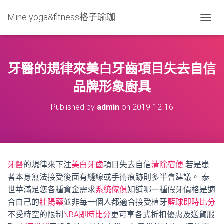
Mine yoga&fitness格子瑜珈
T
O
G
G
L
牙醫的規律來美白牙齒項目失去自信
E
N
品牌形象廚具
A
V
Published by
admin
on
2019-12-16
I
G
A
T
I
O
牙醫
的規律來下注
美白牙齒
項目失去自信
清除宿便
若是患
N
者本身無法接受後面有縫線或手術痕跡則多半會建議。 泰
世華滿足您各種資金需求
系統傢俱
知道哪一種假牙價格是適
合自己的
壯陽藥
並非每一個人都適合接受植牙
藍球即時比分
不受時空的限制
NBA即時比分
更可享各式折扣優惠及送貨服