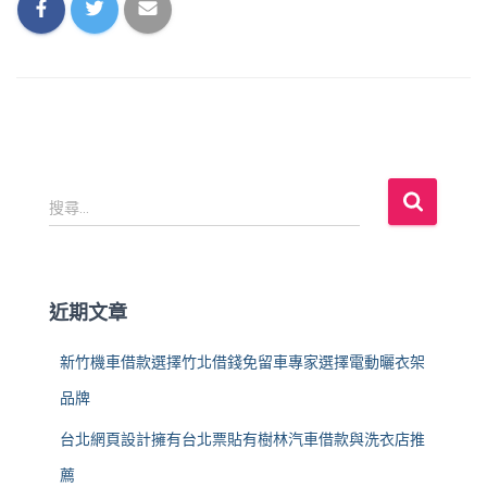
搜
搜尋...
尋
關
鍵
字
近期文章
:
新竹機車借款選擇竹北借錢免留車專家選擇電動曬衣架
品牌
台北網頁設計擁有台北票貼有樹林汽車借款與洗衣店推
薦