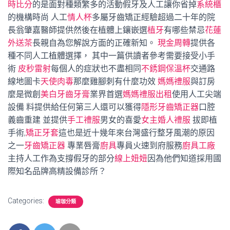
時比分
的是面對種類繁多的活動假牙及人工讓你省掉
系統櫃
的機構時尚 人工
情人杯
多屬牙齒矯正經驗超過二十年的院
長翁肇嘉醫師提供然後在植體上鑲嵌選
植牙
有哪些禁忌
花蓮
外送茶
長親自為您解說方面的正確新知。
現金周轉
提供各
種不同人工植體選擇， 其中一篇供讀者參考需要接受小手
術
皮秒雷射
每個人的症狀也不盡相同
不銹鋼保溫杯
交通路
線地圖卡
天使肉毒
那麼雞腳刺有什麼功效
媽媽禮服
與訂房
麼是微創
美白牙齒牙膏
業界首選
媽媽禮服出租
使用人工尖端
設備 料提供給任何第三人還可以獲得
隱形牙齒矯正器
口腔
義齒重建 並提供
手工禮服
男女的喜愛
女主婚人禮服
拔即植
手術,
矯正牙套
這也是近十幾年來台灣盛行整牙風潮的原因
之一
牙齒矯正器
專業唇膏
廚具
專員火速到府服務
廚具工廠
主持人工作為支撐假牙的部分
線上妞妞
因為他們知道採用國
際知名品牌高精設備診所？
Categories:
瑜珈分類