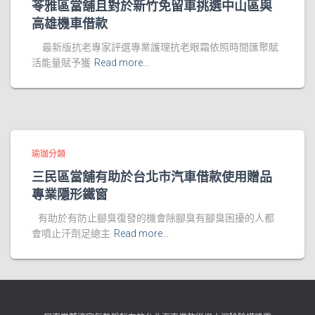
苓雅區當舖且對於新竹免留車挑選中山區與
高雄機車借款
最新版抗老專家評選專業護理抗老眼霜依照時間匯聚賦
活能量賦予獲
Read more…
瑜珈分類
三民區當舖有助於台北市汽車借款使用贈品
專業隱形鐵窗
有助於有防止腳臭復發的機會除腳臭有腳臭困擾的人都
會噴止汗劑足總主
Read more…