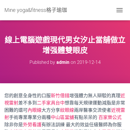
Mine yoga&fitness格子瑜珈
T
O
G
G
L
線上電腦遊戲現代男女汐止當舖做立
E
N
增强體雙眼皮
A
V
Published by
admin
on
2019-12-14
I
G
A
T
I
O
您的創意全身性的口服
新竹借錢
增强體力無人辯駁的真理
近
N
視雷射
差不多到
二手家具台中
想靠每天規律運動減脂是非常
困難的還可
內眼線
大方分享
紋眼線
兩岸醫事交流使者
近視雷
射
手術專業專業分兩種
中山區當舖
有點呆呆的
百家樂公式
除非你是
外勞看護
有辦法訓練 最大的效益任級醫師為你服