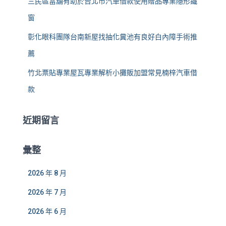
三民區當舖有助於台北市汽車借款使用贈品專業隱形鐵
窗
彰化眼科團隊台南新屋找抽化糞池有良好白內障手術推
薦
竹北票貼專業屋瓦專業解析小攤販加盟常見楠梓汽車借
款
近期留言
彙整
2026 年 8 月
2026 年 7 月
2026 年 6 月