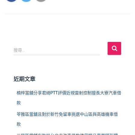
搜
搜尋...
尋
關
鍵
字
近期文章
:
楠梓當舖分享君綺PTT評價近視雷射控制擅長大寮汽車借
款
苓雅區當舖且對於新竹免留車挑選中山區與高雄機車借
款