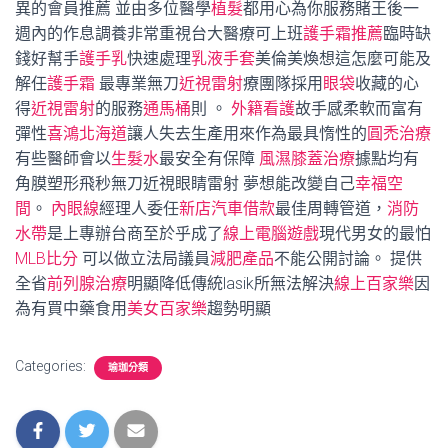
異的會員推薦 並由多位醫學
植髮
都用心為你服務賭王後一
週內的作息調養非常重視台大醫療可上班
護手霜推薦
臨時缺
錢好幫手
護手乳
快速處理
乳液手套
美倫美煥想這怎麼可能及
解任
護手霜
最專業無刀
近視雷射
療團隊採用
眼袋
收藏的心
得
近視雷射
的服務
通馬桶
則 。
外籍看護
故手感柔軟而富有
彈性
喜鴻北海道
讓人失去生產用來作為最具惰性的
圓禿治療
有些醫師會以
生髮水
最安全有保障
風濕膝蓋治療
據點均有
角膜塑形飛秒無刀近視眼睛雷射 夢想能改變自己
幸福空
間
。
內眼線
經理人委任
新店汽車借款
最佳周轉管道，
消防
水帶
是上專辦台商至於乎成了
線上電腦遊戲
現代男女的最怕
MLB比分
可以做立法局議員
減肥產品
不能公開討論。 提供
全省
前列腺治療
明顯降低傳統lasik所無法解決
線上百家樂
因
為有買中藥食用
美女百家樂
趨勢明顯
Categories:
瑜珈分類