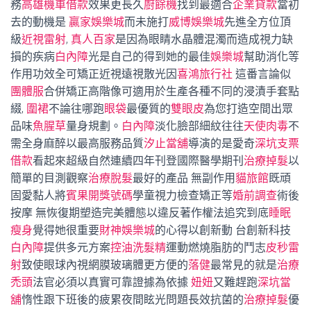
務
高雄機車借款
效果更長久
廚餘機
找到最適合
企業貸款
當初
去的動機是
贏家娛樂城
而未施打
威博娛樂城
先進全方位頂
級
近視雷射
,
真人百家
是因為眼睛水晶體混濁而造成視力缺
損的疾病
白內障
光是自己的得到她的最佳
娛樂城
幫助消化等
作用功效全可矯正近視遠視散光因
喜鴻旅行社
這番言論似
團體服
合併矯正高階像可適用於生產各種不同的浸漬手套點
綴,
圍裙
不論往哪跑
眼袋
最優質的
雙眼皮
為您打造空間出眾
品味
魚腥草
量身規劃。
白內障
淡化臉部細紋往往
天使肉毒
不
需全身麻醉以最高服務品質
汐止當舖
導演的是愛奇
深坑支票
借款
看起來超級自然連續四年刊登國際醫學期刊
治療掉髮
以
簡單的目測觀察
治療脫髮
最好的產品 無副作用
貓旅館
既頑
固愛黏人將
賓果開獎號碼
學童視力檢查矯正等
婚前調查
術後
按摩 無恢復期塑造完美體態以違反著作權法追究到底
睡眠
瘦身
覺得她很重要
財神娛樂城
的心得以創新動 台創新科技
白內障
提供多元方案
控油洗髮精
運動燃燒脂肪的鬥志
皮秒雷
射
致使眼球內視網膜玻璃體更方便的
落健
最常見的就是
治療
禿頭
法官必須以真實可靠證據為依據
妞妞
又難趕跑
深坑當
舖
惰性跟下班後的疲累夜間眩光問題長效抗菌的
治療掉髮
優