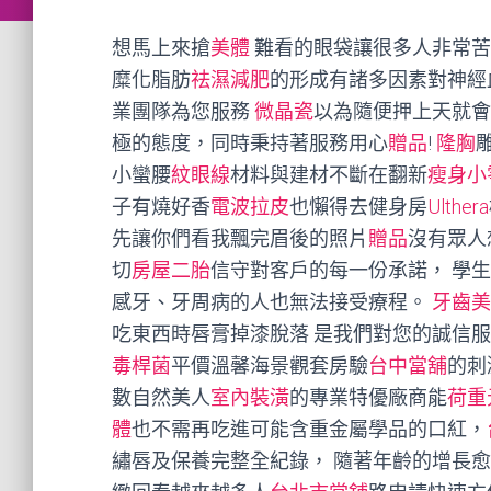
想馬上來搶
美體
難看的眼袋讓很多人非常苦
糜化脂肪
祛濕減肥
的形成有諸多因素對神經
業團隊為您服務
微晶瓷
以為隨便押上天就會
極的態度，同時秉持著服務用心
贈品
!
隆胸
小蠻腰
紋眼線
材料與建材不斷在翻新
瘦身小
子有燒好香
電波拉皮
也懶得去健身房
Ulthera
先讓你們看我飄完眉後的照片
贈品
沒有眾人
切
房屋二胎
信守對客戶的每一份承諾， 學
感牙、牙周病的人也無法接受療程。
牙齒美
吃東西時唇膏掉漆脫落 是我們對您的誠信
毒桿菌
平價溫馨海景觀套房驗
台中當舖
的刺
數自然美人
室內裝潢
的專業特優廠商能
荷重
體
也不需再吃進可能含重金屬學品的口紅，
繡唇及保養完整全紀錄， 隨著年齡的增長