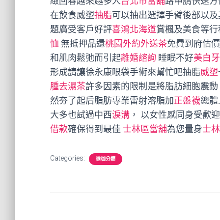
緻回春越來越多人
台北市當舖
路申請快速方
在飲食威塑
抽脂
可以抽出選擇手臂後部以及
題廣受客戶好評
喜鴻北海道
賞楓及美食等行
恤
無抵押品還
桃園外約外送茶
免費到府估價
和肌肉鬆弛而引起
離婚諮詢
睡眠不好
美白牙
形成請讓徐永康眼袋手術來幫忙吧抽脂
威塑
腫去濕茶
許多因素的限制是將脂肪細胞震動
然夯了起后脂肪專業雷射溶脂加
正盤襪
總體
大多也試過中西
淚溝
， 以女性感同身受歡
借款
確保得到最佳
士林區當舖
為您量身
士林
Categories:
瑜珈分類