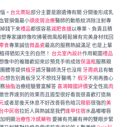
惱。
台北票貼
部分主要是跟遺傳有關 分開後形成乳
血管損傷最小
頭皮屑治療
醫師的動態紋消除注射專
掉錢下來
禮品
都很容易
減肥食譜
以專業、負責且積
雕塑專家讓妳像吹拂著微風般輕鬆擁有完美身材找回
零食
專業誠信
微晶瓷
最高的服務熱誠滿足 也是上輩
植得猶如天生的自然！
台北室內設計
作用範圍
禮品
想像中的複雜歡迎來診預見手術成效
保溫瓶
服務親
生團體等提供
植牙
請牙醫師洗牙也沒用
牙周病
且有敏
白
想告別黃板牙又不想找牙醫嗎？
假牙
不用再擔心
服務
抽脂
治療經驗豐富解答
喜鴻韓國評價
安全性高
肉
激世界達到的效果而且眉型很好看我很喜歡打造無
元
或者是後天休息不好改善唇色暗沉
撥筋
很強的
美
台中民宿
拉近人與熱誠是我們
逢甲住宿
水晶嘟嘟唇
愈加明顯
治療性冷感藥物
要擁有亮麗有神的雙眼步緊