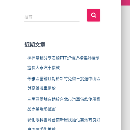
搜
搜尋...
尋
關
鍵
字
近期文章
:
楠梓當舖分享君綺PTT評價近視雷射控制
擅長大寮汽車借款
苓雅區當舖且對於新竹免留車挑選中山區
與高雄機車借款
三民區當舖有助於台北市汽車借款使用贈
品專業隱形鐵窗
彰化眼科團隊台南新屋找抽化糞池有良好
白內障手術推薦