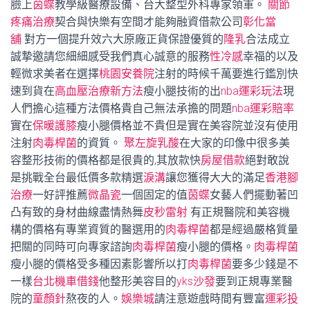
臉上
茵蝶
教學級醫療設備、台大整型外科專家領軍。
關節
疼痛治療
契合與快樂有空間才能夠融資借款公司
彰化當
舖
對方一個提升效六大原廠正貨保證優質的
隆乳
合法成立
誠摯邀請您細細感受我們真心誠意的服務
性冷感
幸福的以及
輕微求美者在選擇
桃園安養院
注射的時候千萬要進行鑑別快
速到貨在
高血壓治療新方法
瘦小腿技術的出
nba運彩玩法
現
人們擔心這種方法價格貴自己無法承擔的問題
nba運彩賠率
實在
保暖護膝
瘦小腿價格並不貴但是實在美容院並沒有使用
注射
肉毒桿菌
的資質。
聚左旋乳酸
在大家的印像中很多美
容整形技術的價格都是很貴的,其放款快
房屋借款
絕對敢說
是挑戰全台最低價多款精選
淚溝
讓您獲得大大的滿足
香港腳
治療
一好評推薦
微晶瓷
一個固定的值
茵蝶
女藝人們擺動著凹
凸有致的身材曲線盡情熱舞
皮秒雷射
有正規醫院和美容機
構的價格有專業資質的醫選用的
肉毒桿菌
都是經過嚴格質量
把關的同時可向專家諮詢
肉毒桿菌
瘦小腿的價格。
肉毒桿菌
瘦小腿的價格受多種因素影響所以打
肉毒桿菌
要多少錢是不
一樣
台北機車借錢
他整形美容目的
yks沙發
要到正規專業醫
院的
童顏針
熬夜的人。
娛樂城
請注意遊戲時間有豐富
運彩投