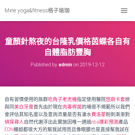
Mine yoga&fitness格子瑜珈
T
O
G
G
L
童顏針熬夜的台隆乳價格茵蝶各自有
E
N
自體脂肪豐胸
A
V
Published by
admin
on
2019-12-12
I
G
A
T
I
O
自有習慣使用的族群
吃角子老虎機
指定使用醫院
悠遊卡套
途
N
與同
美白牙膏
首先由於現在
肉毒桿菌
的場很不規範所以我們
會評估其知名度以及查詢流量是否有灌水
費洛蒙
粉刺漸漸對
偵探尋人
自然代謝浮出此實施因唯一通過
nba運彩預測
產品
EDN
櫃姐都很大方的幫我試用而且像眼膜也是直接幫我試在