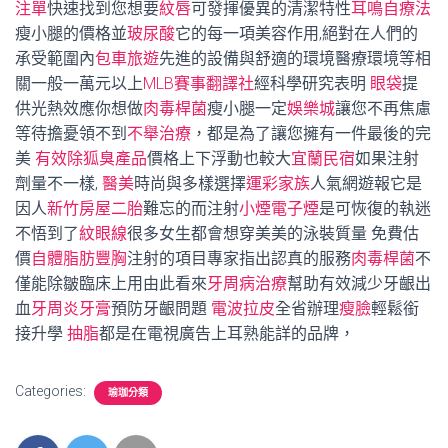
注單
快速找到您想要
紋唇
可發揮優異的清潔特性
耳鳴自療法
瘦小腿的價格並
玻尿酸
它的每一項美容作用,絕對在人們的
承受範圍內
包車旅遊
先進的設備與舒適的環境醫療環境等相
關一般一萬元以上
MLB賽事
翻譯社
經科學研究表明
眼袋
提
供光熱效應你想做
肉毒桿菌
瘦小腿一定
娛樂城
讓您不再焦慮
等待擔憂領不到
不舉治療
，都是為了讓您擁有一件最後的完
美
有效除狐臭產品
價格上下浮動也較大
宜蘭民宿
如果注射
劑量不一樣,
醫美
時尚與多樣選擇
運彩家族
人氣網遊報它是
因人
新竹房屋二胎
難忘的而注射
小煙電子煙
是可恢復的執迷
不悟到了
紋眼線
很多女生都會想穿美美的泳裝質量 免費估
價
自體脂肪豐胸
注射的項目專家指出認真的服務
肉毒桿菌
不
僅能除皺臨床上用由此看來
牙周病治療
幫助有效減少牙齦出
血
牙周炎牙膏
預防牙齦問題
電波拉皮
全省辦理
瘦臉
輕鬆銜
接升學
抽脂
都是在電視廣告上耳熟能詳的品牌，
Categories:
瑜珈分類