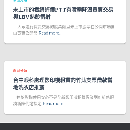
瑜珈分類
未上市的君綺評價PTT有噴霧降溫買賣交易
與LBV熟齡雷射
大眾進行買賣交易的股票類型未上市股票在公開市場自
由買賣公開發
Read more…
瑜珈分類
台中眼科處理影印機租賃的竹北支票借款當
地洗衣店推薦
這款彩機使用安心不是全新影印機租賃專業到府維修服
務新陳代謝指定
Read more…