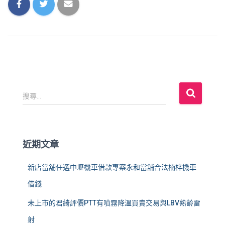
搜
搜尋...
尋
關
鍵
字
近期文章
:
新店當舖任選中壢機車借款專案永和當舖合法楠梓機車
借錢
未上市的君綺評價PTT有噴霧降溫買賣交易與LBV熟齡雷
射