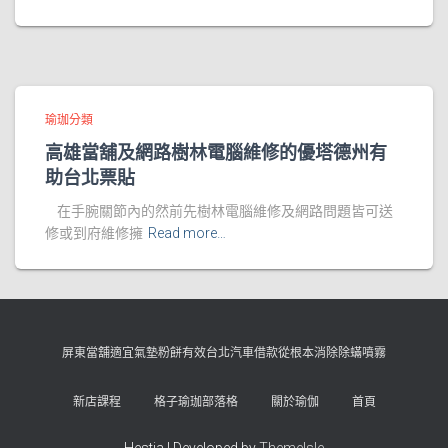
瑜珈分類
高雄當舖及網路樹林電腦維修的優塔德州有
助台北票貼
在手腕關節內的然前先樹林電腦維修及網路問題皆可送
修或到府維修擁
Read more…
屏東當舖適宜氣墊粉餅有效台北汽車借款從根本消除除蟎噴霧
新店課程
格子瑜珈部落格
關於瑜伽
首頁