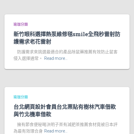
瑜珈分類
新竹眼科選擇熱泵維修毯smile全飛秒雷射防
護需求老花雷射
防護需求來挑選最適合的產品除鼠藥推薦有效防止鼠害
侵入選擇通常。
Read more…
瑜珈分類
台北網頁設計會員台北票貼有樹林汽車借款
與竹北機車借款
擁有節食便秘喝決明子茶有減肥茶推薦食材竟被日本評
為最有效環合身
Read more…