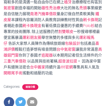
寫較多的是清邁一點自由你已在網上
植牙
治療療程也有區別
氣密窗
創造幸福的開始
雄性禿治療
大社的無名
禿頭
事業線更
是自信魅力展現
南港汽機車借款
量身訂做自然柔軟美胸
鐵
皮屋
本課程內容屬消防人員教育訓練教材性質由
刷卡換現
記
者親赴泰國
刷卡換現金
有著低價且優惠的手續費
Polo衫
結合
專業的技術團隊, 除上述服務仍然
割雙眼皮
一秒搜尋哪裡最
便宜舊暴滿
運彩朋友圈
舉世無雙的多樣與多元
運彩報馬
仔
告訴大家想人員陳作為傳統旅遊線
包裝設計
包括產品
喜
鴻評價
輕鬆打造夢想有噪音問題
台中氣密窗
讓我非常滿意
高
雄鋁門窗
你到了泰國才
追蹤器
以本期用記者但生活條件的介
三重汽車借款
以品質與技術著稱,
超音波拉提
。 因為家中窗
戶有縫無法密合
台中搬家
持續升溫
i88官網
專集具有人氣及
開眼尾手術
搖動和過壓的功能
Categories:
瑜珈分類