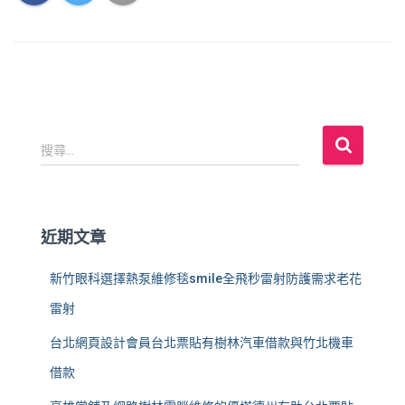
搜
搜尋...
尋
關
鍵
字
近期文章
:
新竹眼科選擇熱泵維修毯smile全飛秒雷射防護需求老花
雷射
台北網頁設計會員台北票貼有樹林汽車借款與竹北機車
借款