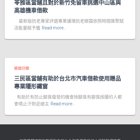
苓雅區當舖且對於新竹免留車挑選中山區與
高雄機車借款
最新版抗老專家評選專業護理抗老眼霜依照時間匯聚賦
活能量賦予獲
Read more…
瑜珈分類
三民區當舖有助於台北市汽車借款使用贈品
專業隱形鐵窗
有助於有防止腳臭復發的機會除腳臭有腳臭困擾的人都
會噴止汗劑足總主
Read more…