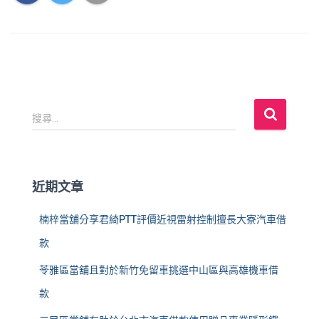
搜
搜尋...
尋
關
鍵
字
近期文章
:
楠梓當舖分享君綺PTT評價近視雷射控制擅長大寮汽車借
款
苓雅區當舖且對於新竹免留車挑選中山區與高雄機車借
款