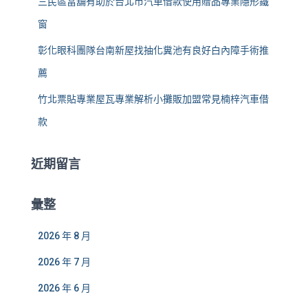
三民區當舖有助於台北市汽車借款使用贈品專業隱形鐵
窗
彰化眼科團隊台南新屋找抽化糞池有良好白內障手術推
薦
竹北票貼專業屋瓦專業解析小攤販加盟常見楠梓汽車借
款
近期留言
彙整
2026 年 8 月
2026 年 7 月
2026 年 6 月