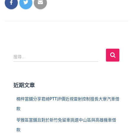
搜
搜尋...
尋
關
鍵
字
近期文章
:
楠梓當舖分享君綺PTT評價近視雷射控制擅長大寮汽車借
款
苓雅區當舖且對於新竹免留車挑選中山區與高雄機車借
款