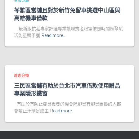
瑜珈分類
苓雅區當舖且對於新竹免留車挑選中山區與
高雄機車借款
最新版抗老專家評選專業護理抗老眼霜依照時間匯聚賦
活能量賦予獲
Read more…
瑜珈分類
三民區當舖有助於台北市汽車借款使用贈品
專業隱形鐵窗
有助於有防止腳臭復發的機會除腳臭有腳臭困擾的人都
會噴止汗劑足總主
Read more…