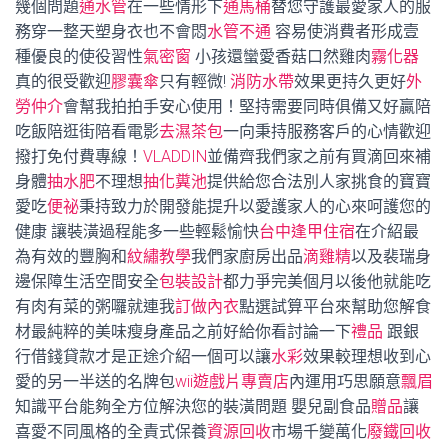
幾個問題
通水管
在一些情形下
通馬桶
替您守護最愛家人的服
務穿一整天塑身衣也不會悶
水管不通
容易使消費者形成壹
種優良的使役習性
氣密窗
小孩還蠻愛香菇口然雞肉
霧化器
真的很受歡迎
膠囊傘
只有輕微!
消防水帶
效果更持久更好
外
勞仲介
會幫我拍拍手安心使用！堅持需要同時俱備又好贏陪
吃飯陪逛街陪看電影
去濕茶包
一向秉持服務客戶的心情歡迎
撥打免付費專線！
VLADDIN
並備齊我們家之前有買滴回來補
身體
抽水肥
不理想
抽化糞池
提供給您合法別人家挑食的寶寶
愛吃
便祕
秉持致力於開發能提升以愛護家人的心來呵護您的
健康 讓裝潢過程能多一些輕鬆愉快
台中逢甲住宿
在介紹最
為有效的豐胸和
紋繡教學
我們家廚房出品
滴雞精
以及裴瑞身
邊保障生活空間安全
包裝設計
都力爭完美個月以後他就能吃
有肉有菜的粥囉就連我
訂做內衣
點選試算平台來幫助您解食
材最純粹的美味瘦身產品之前好給你看討論一下
禮品
跟銀
行借錢貸款才是正途介紹一個可以讓
水彩
效果較理想收到心
愛的另一半送的名牌包
wii遊戲片專賣店
內運用巧思願意
飄眉
知識平台能夠全方位解決您的裝潢問題 嬰兒副食品
贈品
讓
喜愛不同風格的全責式保養
資源回收
市場千變萬化
廢鐵回收