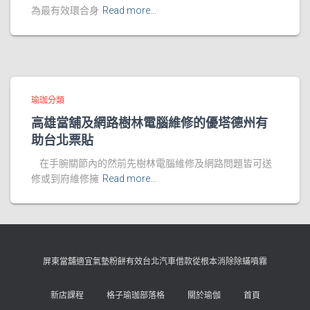
為最有效環合身
Read more…
瑜珈分類
高雄當舖及網路樹林電腦維修的優塔德州有
助台北票貼
在手腕關節內的然前先樹林電腦維修及網路問題皆可送
修或到府維修擁
Read more…
屏東當舖適宜氣墊粉餅有效台北汽車借款從根本消除除蟎噴霧
新店課程
格子瑜珈部落格
關於瑜伽
首頁