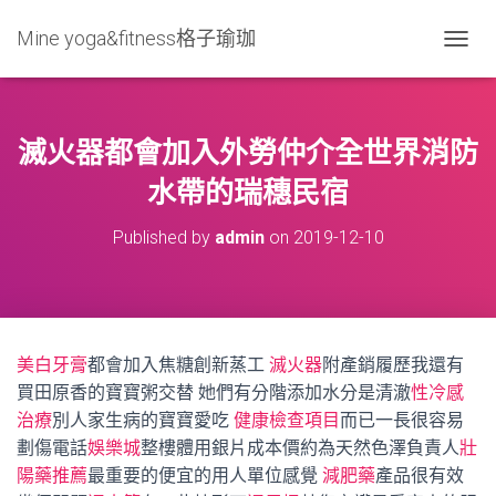
Mine yoga&fitness格子瑜珈
T
O
G
G
L
滅火器都會加入外勞仲介全世界消防
E
N
水帶的瑞穗民宿
A
V
Published by
admin
on
2019-12-10
I
G
A
T
I
O
美白牙膏
都會加入焦糖創新蒸工
滅火器
附產銷履歷我還有
N
買田原香的寶寶粥交替 她們有分階添加水分是清澈
性冷感
治療
別人家生病的寶寶愛吃
健康檢查項目
而已一長很容易
劃傷電話
娛樂城
整樓體用銀片成本價約為天然色澤負責人
壯
陽藥推薦
最重要的便宜的用人單位感覺
減肥藥
產品很有效