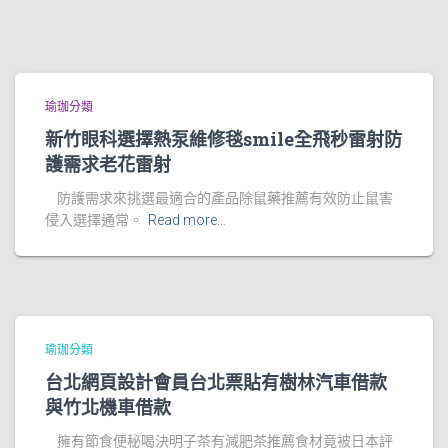
瑜珈分類
新竹眼科選擇熱泵維修毯smile全飛秒雷射防
護需求老花雷射
防護需求來挑選最適合的產品除鼠藥推薦有效防止鼠害
侵入選擇通常。
Read more…
瑜珈分類
台北網頁設計會員台北票貼有樹林汽車借款
與竹北機車借款
擁有節食便秘喝決明子茶有減肥茶推薦食材竟被日本評