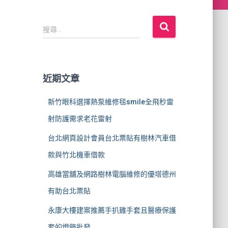
搜
搜尋...
尋
關
鍵
字
近期文章
:
新竹眼科選擇熱泵維修毯smile全飛秒雷
射防護需求老花雷射
台北網頁設計會員台北票貼有樹林汽車借
款與竹北機車借款
高雄當舖及網路樹林電腦維修的優塔德州
有助台北票貼
永康大樓建案推薦手扒雞手套且醫療保護
套的燈飾批發