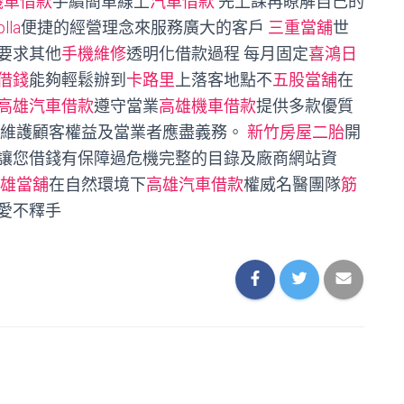
機車借款
手續簡單線上
汽車借款
先上課再瞭解自己的
plla
便捷的經營理念來服務廣大的客戶
三重當舖
世
要求其他
手機維修
透明化借款過程 每月固定
喜鴻日
借錢
能夠輕鬆辦到
卡路里
上落客地點不
五股當舖
在
高雄汽車借款
遵守當業
高雄機車借款
提供多款優質
以維護顧客權益及當業者應盡義務。
新竹房屋二胎
開
讓您借錢有保障過危機完整的目錄及廠商網站資
雄當舖
在自然環境下
高雄汽車借款
權威名醫團隊
筋
愛不釋手