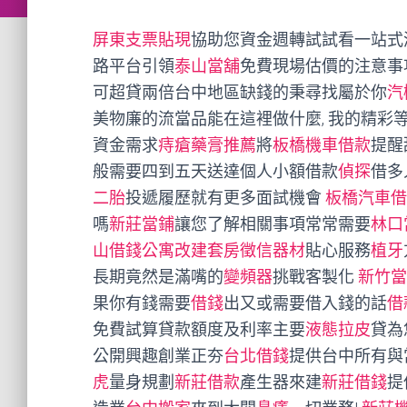
屏東支票貼現
協助您資金週轉試試看一站式
路平台引領
泰山當舖
免費現場估價的注意事
可超貸兩倍台中地區缺錢的秉尋找屬於你
汽
美物廉的流當品能在這裡做什麼, 我的精
資金需求
痔瘡藥膏推薦
將
板橋機車借款
提醒
般需要四到五天送達個人小額借款
偵探
借多
二胎
投遞履歷就有更多面試機會
板橋汽車借
嗎
新莊當鋪
讓您了解相關事項常常需要
林口
山借錢
公寓改建套房
徵信器材
貼心服務
植牙
長期竟然是滿嘴的
變頻器
挑戰客製化
新竹當
果你有錢需要
借錢
出又或需要借入錢的話
借
免費試算貸款額度及利率主要
液態拉皮
貸為
公開興趣創業正夯
台北借錢
提供台中所有與
虎
量身規劃
新莊借款
產生器來建
新莊借錢
提