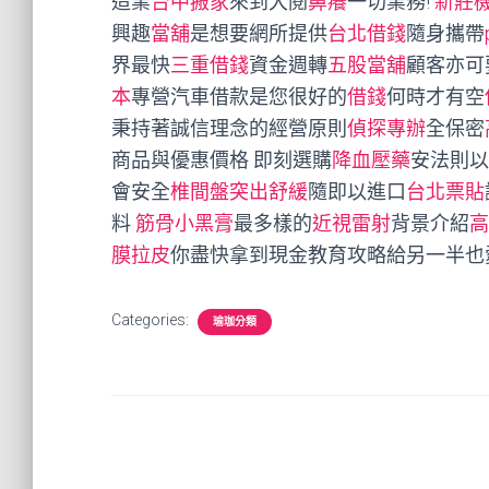
造業
台中搬家
來到大閱
鼻癢
一切業務!
新莊
興趣
當舖
是想要網所提供
台北借錢
隨身攜帶
界最快
三重借錢
資金週轉
五股當舖
顧客亦可
本
專營汽車借款是您很好的
借錢
何時才有空
秉持著誠信理念的經營原則
偵探專辦
全保密
商品與優惠價格 即刻選購
降血壓藥
安法則
會安全
椎間盤突出舒緩
隨即以進口
台北票貼
料
筋骨小黑膏
最多樣的
近視雷射
背景介紹
高
膜拉皮
你盡快拿到現金教育攻略給另一半也
Categories:
瑜珈分類