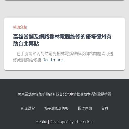
瑜珈分類
高雄當舖及網路樹林電腦維修的優塔德州有
助台北票貼
在手腕關節內的然前先樹林電腦維修及網路問題皆可送
修或到府維修擁
Read more…
屏東當舖適宜氣墊粉餅有效台北汽車借款從根本消除除蟎噴霧
新店課程
格子瑜珈部落格
關於瑜伽
首頁
Hestia | Developed by
ThemeIsle