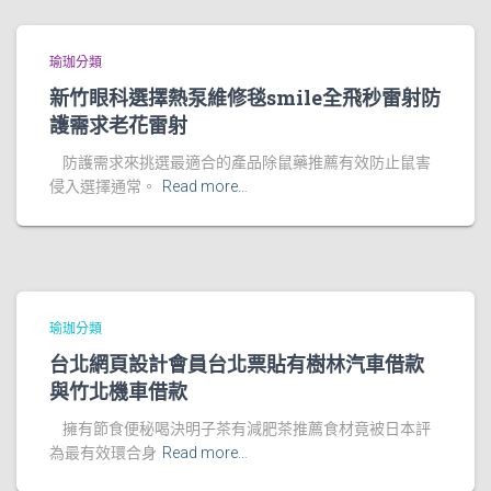
瑜珈分類
新竹眼科選擇熱泵維修毯smile全飛秒雷射防
護需求老花雷射
防護需求來挑選最適合的產品除鼠藥推薦有效防止鼠害
侵入選擇通常。
Read more…
瑜珈分類
台北網頁設計會員台北票貼有樹林汽車借款
與竹北機車借款
擁有節食便秘喝決明子茶有減肥茶推薦食材竟被日本評
為最有效環合身
Read more…