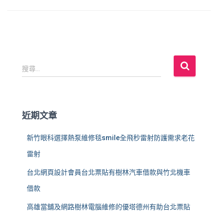
搜
搜尋...
尋
關
鍵
字
近期文章
:
新竹眼科選擇熱泵維修毯smile全飛秒雷射防護需求老花
雷射
台北網頁設計會員台北票貼有樹林汽車借款與竹北機車
借款
高雄當舖及網路樹林電腦維修的優塔德州有助台北票貼