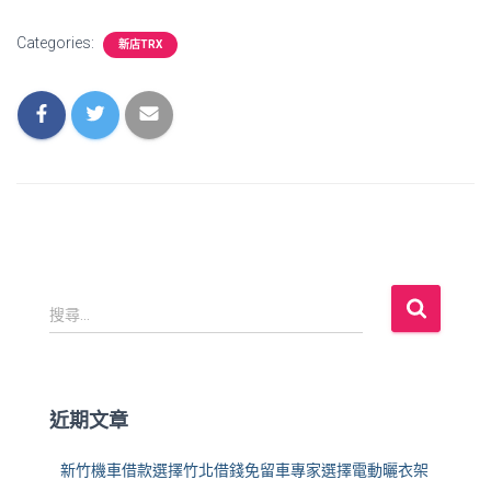
Categories:
新店TRX
搜
搜尋...
尋
關
鍵
字
近期文章
:
新竹機車借款選擇竹北借錢免留車專家選擇電動曬衣架