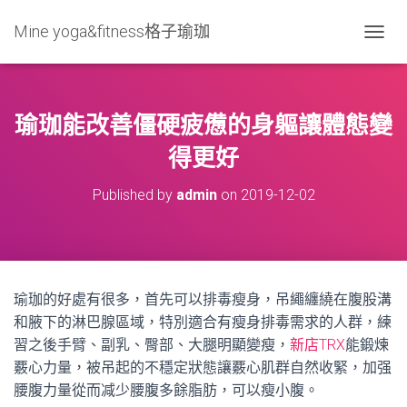
Mine yoga&fitness格子瑜珈
T
O
G
G
L
瑜珈能改善僵硬疲憊的身軀讓體態變
E
N
得更好
A
V
Published by
admin
on
2019-12-02
I
G
A
T
I
O
瑜珈的好處有很多，首先可以排毒瘦身，吊繩纏繞在腹股溝
N
和腋下的淋巴腺區域，特別適合有瘦身排毒需求的人群，練
習之後手臂、副乳、臀部、大腿明顯變瘦，
新店TRX
能鍛煉
覈心力量，被吊起的不穩定狀態讓覈心肌群自然收緊，加强
腰腹力量從而减少腰腹多餘脂肪，可以瘦小腹。