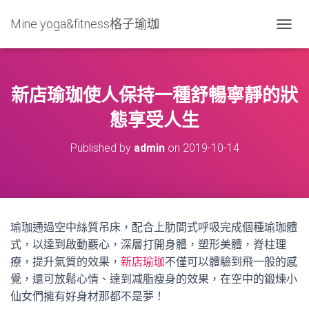
Mine yoga&fitness格子瑜珈
T
O
G
G
L
新店瑜珈使人保持一種舒暢寧靜的狀
E
N
態享受人生
A
V
Published by
admin
on
2019-10-14
I
G
A
T
I
O
瑜珈通過空中絲質吊床，配合上肋間式呼吸完成個種瑜珈體
N
式，以達到啟動覈心，深層打開身體，塑形美體，脊柱理
療，提升氣質的效果，
新店瑜
珈
不僅可以體驗到飛一般的感
覺，還可放鬆心情、達到减脂瘦身的效果，在空中的鍛煉小
仙女們擁有好身材那都不是夢！