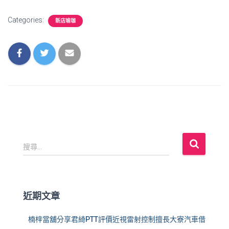
Categories:
新店瑜珈
搜
搜尋...
尋
關
鍵
字
近期文章
:
楠梓當舖分享君綺PTT評價近視雷射控制擅長大寮汽車借