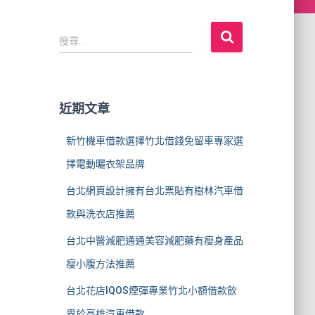
搜
搜尋...
尋
關
鍵
字
近期文章
:
新竹機車借款選擇竹北借錢免留車專家選
擇電動曬衣架品牌
台北網頁設計擁有台北票貼有樹林汽車借
款與洗衣店推薦
台北中醫減肥通通美容減肥藥有瘦身產品
瘦小腹方法推薦
台北花店IQOS煙彈專業竹北小額借款飲
界於高雄汽車借款