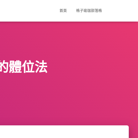
首頁
格子瑜珈部落格
的體位法