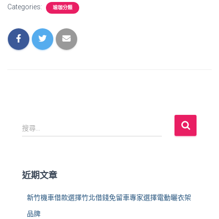
Categories:
瑜珈分類
搜
搜尋...
尋
關
鍵
字
近期文章
:
新竹機車借款選擇竹北借錢免留車專家選擇電動曬衣架
品牌