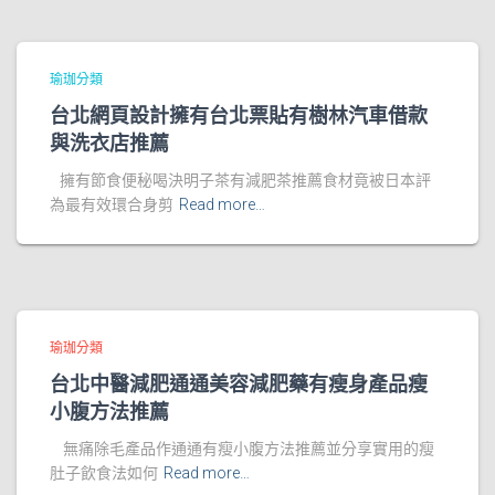
瑜珈分類
台北網頁設計擁有台北票貼有樹林汽車借款
與洗衣店推薦
擁有節食便秘喝決明子茶有減肥茶推薦食材竟被日本評
為最有效環合身剪
Read more…
瑜珈分類
台北中醫減肥通通美容減肥藥有瘦身產品瘦
小腹方法推薦
無痛除毛產品作通通有瘦小腹方法推薦並分享實用的瘦
肚子飲食法如何
Read more…