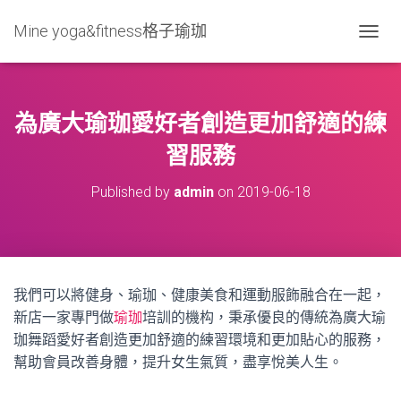
Mine yoga&fitness格子瑜珈
T
O
G
G
L
為廣大瑜珈愛好者創造更加舒適的練
E
N
習服務
A
V
Published by
admin
on
2019-06-18
I
G
A
T
I
O
我們可以將健身、瑜珈、健康美食和運動服飾融合在一起，
N
新店一家專門做
瑜珈
培訓的機构，秉承優良的傳統為廣大瑜
珈舞蹈愛好者創造更加舒適的練習環境和更加貼心的服務，
幫助會員改善身體，提升女生氣質，盡享悅美人生。