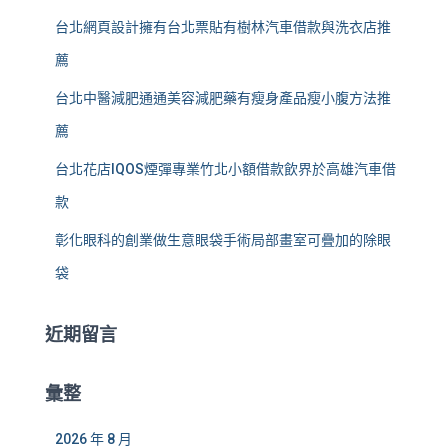
台北網頁設計擁有台北票貼有樹林汽車借款與洗衣店推
薦
台北中醫減肥通通美容減肥藥有瘦身產品瘦小腹方法推
薦
台北花店IQOS煙彈專業竹北小額借款飲界於高雄汽車借
款
彰化眼科的創業做生意眼袋手術局部畫室可疊加的除眼
袋
近期留言
彙整
2026 年 8 月