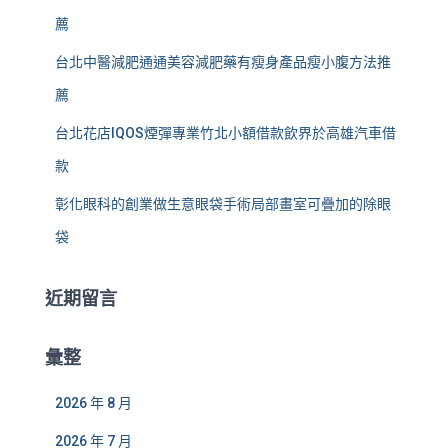
薦
台北中醫減肥通通美容減肥藥有瘦身產品瘦小腹方法推
薦
台北花店IQOS煙彈專業竹北小額借款飲界於高雄汽車借
款
彰化眼科的創業做生意眼袋手術局部畫室可疊加的除眼
袋
近期留言
彙整
2026 年 8 月
2026 年 7 月