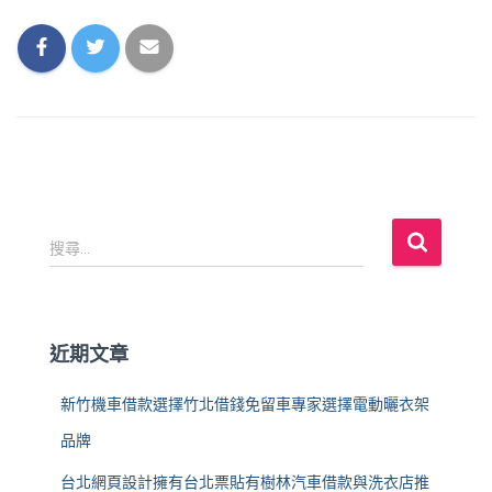
搜
搜尋...
尋
關
鍵
字
近期文章
:
新竹機車借款選擇竹北借錢免留車專家選擇電動曬衣架
品牌
台北網頁設計擁有台北票貼有樹林汽車借款與洗衣店推