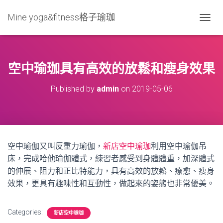
Mine yoga&fitness格子瑜珈
T
O
G
G
L
空中瑜珈具有高效的放鬆和瘦身效果
E
N
Published by
admin
on
2019-05-06
A
V
I
G
A
T
空中瑜伽又叫反重力瑜伽，
新店空中瑜珈
利用空中瑜伽吊
I
床，完成哈他瑜伽體式，練習者感受到身體體重，加深體式
O
N
的伸展、阻力和正比特能力，具有高效的放鬆、療愈、瘦身
效果，更具有趣味性和互動性，做起來的姿態也非常優美。
Categories:
新店空中瑜珈